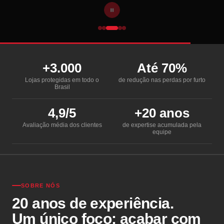
+3.000
Até 70%
Lojas protegidas em todo o
de redução nas perdas por furto
Brasil
4,9/5
+20 anos
Avaliação média dos clientes
de expertise acumulada pela
equipe
SOBRE NÓS
20 anos de experiência.
Um único foco: acabar com