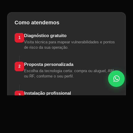
Como atendemos
Diagnóstico gratuito
1
Visita técnica para mapear vulnerabilidades e pontos
de risco da sua operação.
Proposta personalizada
2
Escolha da tecnologia certa: compra ou aluguel, AM
ou RF, conforme o seu perfil.
Instalação profissional
3
Equipe técnica especializada. Sem interrupção da
operação da loja.
Suporte contínuo
4
Manutenção preventiva, suporte remoto e presencial.